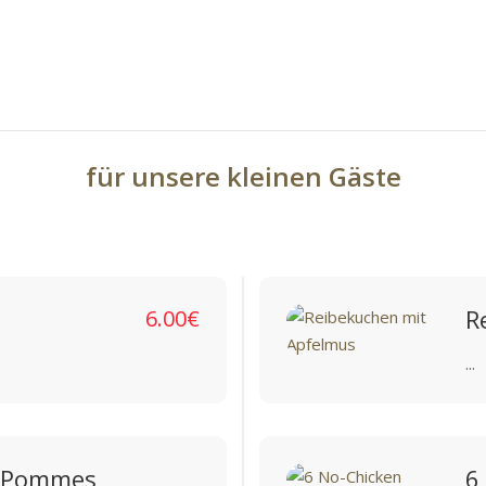
für unsere kleinen Gäste
R
6.00€
...
t Pommes
6