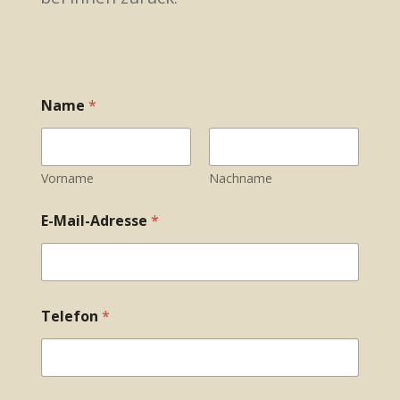
Name
*
Vorname
Nachname
E-Mail-Adresse
*
E
Telefon
*
-
M
a
i
l